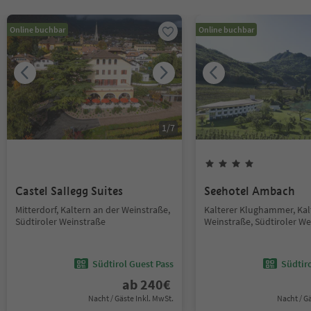
Online buchbar
Online buchbar
1
/
7
Castel Sallegg Suites
Seehotel Ambach
Mitterdorf, Kaltern an der Weinstraße,
Kalterer Klughammer, Kal
Südtiroler Weinstraße
Weinstraße, Südtiroler We
Südtirol Guest Pass
Südtir
ab
240
€
Nacht / Gäste Inkl. MwSt.
Nacht / G