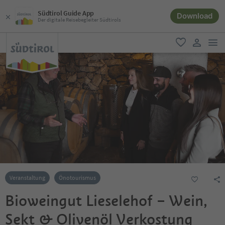
Südtirol Guide App
Download
Der digitale Reisebegleiter Südtirols
men
favorit
user lin
Veranstaltung
Önotourismus
Bioweingut Lieselehof – Wein,
Sekt & Olivenöl Verkostung