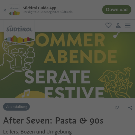
Südtirol Guide App
Download
Der digitale Reisebegleiter Südtirols
men
favorit
user lin
Veranstaltung
After Seven: Pasta & 90s
Leifers, Bozen und Umgebung