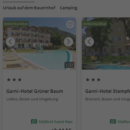
Urlaub auf dem Bauernhof
Camping
Online buchbar
Online buchbar
1
/
12
Garni-Hotel Grüner Baum
Garni-Hotel Stampf
Leifers, Bozen und Umgebung
Branzoll, Bozen und Um
Südtirol Guest Pass
Südtir