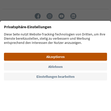
Sprache: Deutsch
Südtirol Guide App
FAQ
Kontakt
Presse
MICE
Datenschutzerklärung
AGB
Impressum
Cookie Policy
Film commission
Über uns
Zugänglichkeitserklärung
Südtirol B2B
© 2026 IDM Südtirol