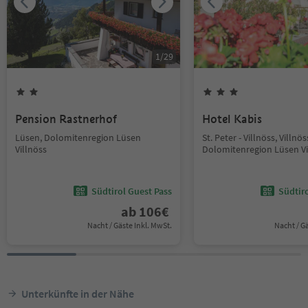
1
/
29
Pension Rastnerhof
Hotel Kabis
Lüsen, Dolomitenregion Lüsen
St. Peter - Villnöss, Villnös
Villnöss
Dolomitenregion Lüsen Vi
Südtirol Guest Pass
Südtir
ab
106
€
Nacht / Gäste Inkl. MwSt.
Nacht / G
Unterkünfte in der Nähe