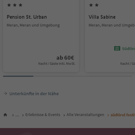
Pension St. Urban
Villa Sabine
Meran, Meran und Umgebung
Meran, Meran und Umge
Südtir
ab
60
€
Nacht / Gäste Inkl. MwSt.
Nacht / G
Unterkünfte in der Nähe
...
Erlebnisse & Events
Alle Veranstaltungen
südtirol fest