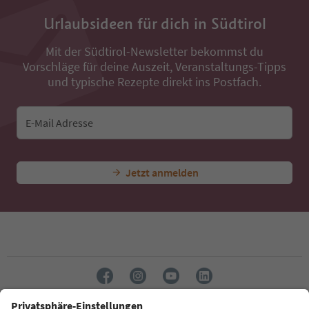
Urlaubsideen für dich in Südtirol
Mit der Südtirol-Newsletter bekommst du
Vorschläge für deine Auszeit, Veranstaltungs-Tipps
und typische Rezepte direkt ins Postfach.
E-Mail Adresse
Jetzt anmelden