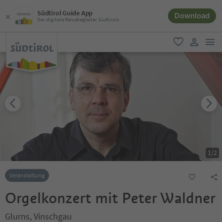
Südtirol Guide App
Download
Der digitale Reisebegleiter Südtirols
men
favorit
user lin
1
/
2
Veranstaltung
Orgelkonzert mit Peter Waldner
Glurns, Vinschgau