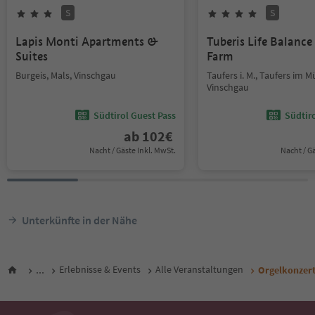
S
S
Lapis Monti Apartments &
Tuberis Life Balanc
Suites
Farm
Burgeis, Mals, Vinschgau
Taufers i. M., Taufers im M
Vinschgau
Südtirol Guest Pass
Südtir
ab
102
€
Nacht / Gäste Inkl. MwSt.
Nacht / G
Unterkünfte in der Nähe
...
Erlebnisse & Events
Alle Veranstaltungen
Orgelkonzert