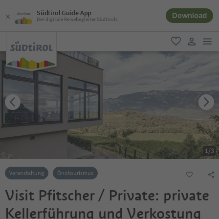
Südtirol Guide App
Download
Der digitale Reisebegleiter Südtirols
men
favorit
user lin
1
/
3
Veranstaltung
Önotourismus
Visit Pfitscher / Private: private
Kellerführung und Verkostung