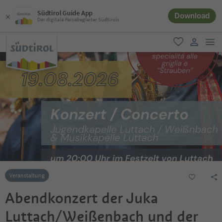
Südtirol Guide App
Download
Der digitale Reisebegleiter Südtirols
men
favorit
user lin
Veranstaltung
Abendkonzert der Juka
Luttach/Weißenbach und der