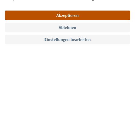
Sprache: Deutsch
Südtirol Guide App
FAQ
Kontakt
Presse
MICE
Datenschutzerklärung
AGB
Impressum
Cookie Policy
Film commission
Über uns