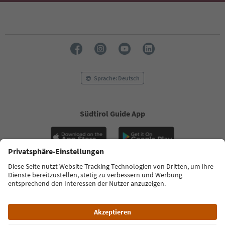
Sprache: Deutsch
Südtirol Guide App
FAQ
Kontakt
Presse
MICE
Datenschutzerklärung
AGB
Impressum
Cookie Policy
Film commission
Über uns
Zugänglichkeitserklärung
Südtirol B2B