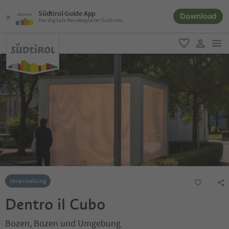
Südtirol Guide App
Download
Der digitale Reisebegleiter Südtirols
men
favorit
user lin
Veranstaltung
Dentro il Cubo
Bozen, Bozen und Umgebung