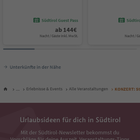
Südtirol Guest Pass
Südtir
ab
144
€
Nacht / Gäste Inkl. MwSt.
Nacht / G
Unterkünfte in der Nähe
...
Erlebnisse & Events
Alle Veranstaltungen
KONZERT: St
Urlaubsideen für dich in Südtirol
Mit der Südtirol-Newsletter bekommst du
Vorschläge für deine Auszeit, Veranstaltungs-Tipps