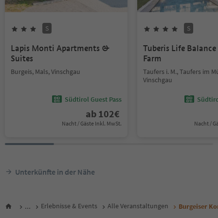
S
S
Lapis Monti Apartments &
Tuberis Life Balanc
Suites
Farm
Burgeis, Mals, Vinschgau
Taufers i. M., Taufers im M
Vinschgau
Südtirol Guest Pass
Südtir
ab
102
€
Nacht / Gäste Inkl. MwSt.
Nacht / G
Unterkünfte in der Nähe
...
Erlebnisse & Events
Alle Veranstaltungen
Burgeiser Ko