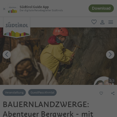
Südtirol Guide App
Download
Der digitale Reisebegleiter Südtirols
men
favorit
user lin
1
/
3
Veranstaltung
GuestPass Ahrntal
BAUERNLANDZWERGE:
Abenteuer Bergwerk - mit