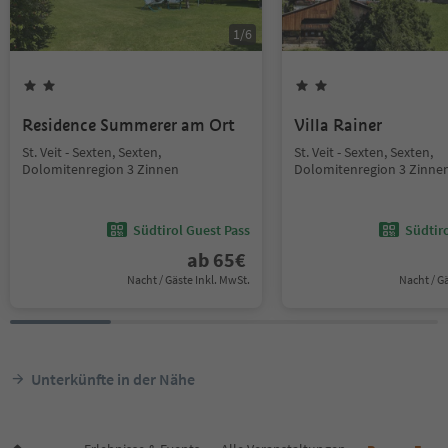
1
/
6
Residence Summerer am Ort
Villa Rainer
St. Veit - Sexten, Sexten,
St. Veit - Sexten, Sexten,
Dolomitenregion 3 Zinnen
Dolomitenregion 3 Zinne
Südtirol Guest Pass
Südtir
ab
65
€
Nacht / Gäste Inkl. MwSt.
Nacht / G
Unterkünfte in der Nähe