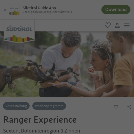
Südtirol Guide App
Download
Der digitale Reisebegleiter Südtirols
men
favorit
user lin
Veranstaltung
Wochenprogramm
Ranger Experience
Sexten, Dolomitenregion 3 Zinnen