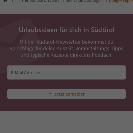
...
Erlebnisse & Events
Alle Veranstaltungen
Ranger Expe
Urlaubsideen für dich in Südtirol
Mit der Südtirol-Newsletter bekommst du
Vorschläge für deine Auszeit, Veranstaltungs-Tipps
und typische Rezepte direkt ins Postfach.
E-Mail Adresse
Jetzt anmelden