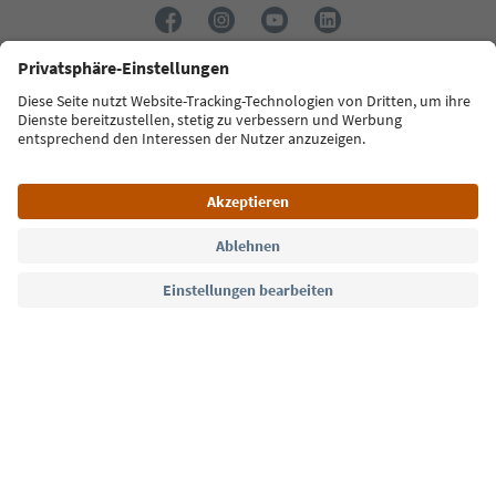
Sprache: Deutsch
Südtirol Guide App
FAQ
Kontakt
Presse
MICE
Datenschutzerklärung
AGB
Impressum
Cookie Policy
Film commission
Über uns
Zugänglichkeitserklärung
Südtirol B2B
© 2026 IDM Südtirol