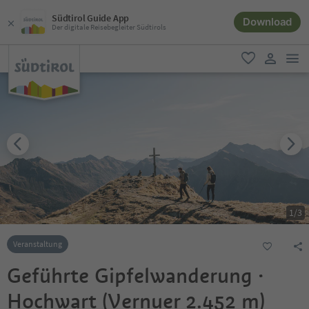
Südtirol Guide App
Download
Der digitale Reisebegleiter Südtirols
men
favorit
user lin
1
/
3
Veranstaltung
Geführte Gipfelwanderung ·
Hochwart (Vernuer 2.452 m)