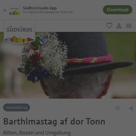
Südtirol Guide App
Download
Der digitale Reisebegleiter Südtirols
men
favorit
user lin
Veranstaltung
Barthlmastag af dor Tonn
Ritten, Bozen und Umgebung