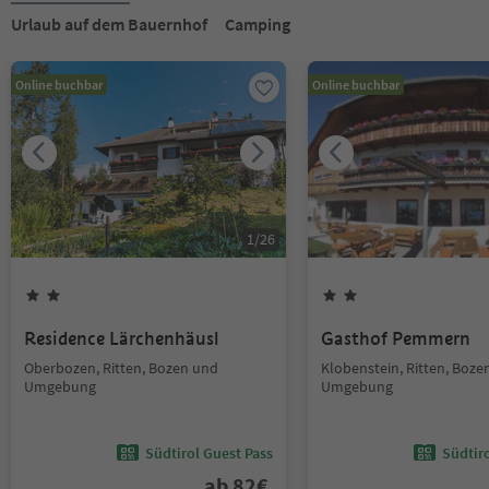
Urlaub auf dem Bauernhof
Camping
Online buchbar
Online buchbar
1
/
26
Residence Lärchenhäusl
Gasthof Pemmern
Oberbozen, Ritten, Bozen und
Klobenstein, Ritten, Boze
Umgebung
Umgebung
Südtirol Guest Pass
Südtir
ab
82
€