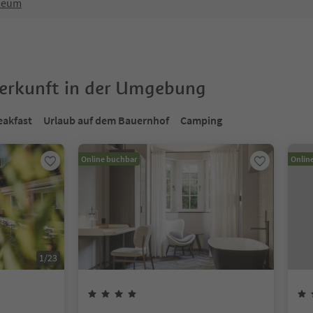
seum
terkunft in der Umgebung
eakfast
Urlaub auf dem Bauernhof
Camping
Online buchbar
Onlin
1
/
23