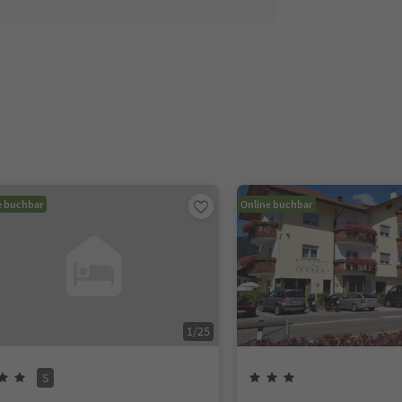
e buchbar
Online buchbar
1
/
25
S