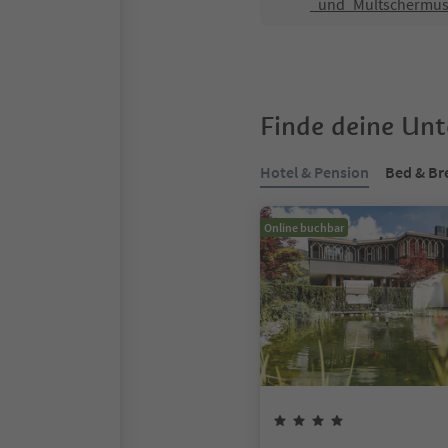
_und_Multschermu
Finde deine Un
Hotel & Pension
Bed & Br
Online buchbar