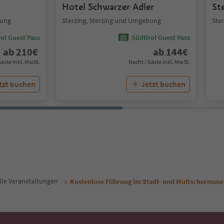
Hotel Schwarzer Adler
St
bung
Sterzing, Sterzing und Umgebung
Ste
ol Guest Pass
Südtirol Guest Pass
ab
210
€
ab
144
€
Gäste Inkl. MwSt.
Nacht / Gäste Inkl. MwSt.
tzt buchen
Jetzt buchen
lle Veranstaltungen
Kostenlose Führung im Stadt- und Multschermuseu