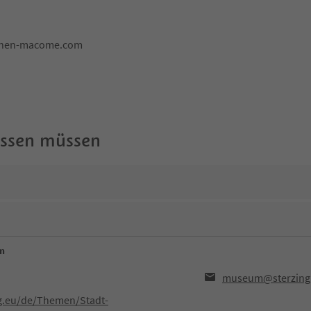
schen-macome.com
wissen müssen
um
museum@sterzing
ng.eu/de/Themen/Stadt-