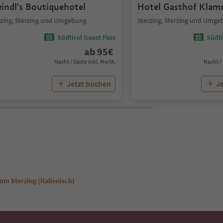
eindl's Boutiquehotel
Hotel Gasthof Klam
rzing, Sterzing und Umgebung
Sterzing, Sterzing und Umg
Südtirol Guest Pass
Südti
ab
95
€
Nacht / Gäste Inkl. MwSt.
Nacht /
Jetzt buchen
J
m Sterzing (italienisch)