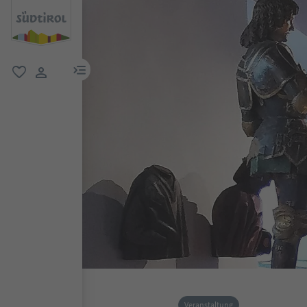
menu link
favorit
user link
Veranstaltung