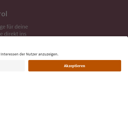
rol
ge für deine
 direkt ins