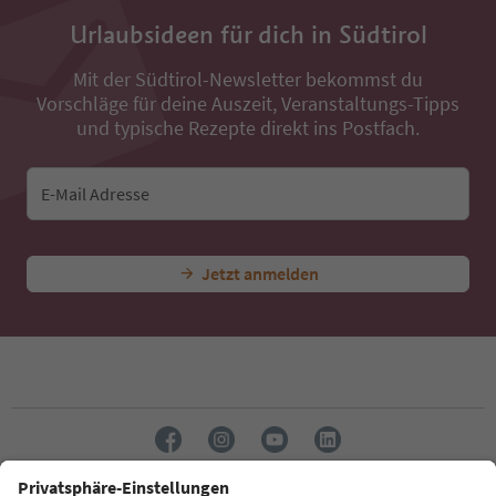
Urlaubsideen für dich in Südtirol
Mit der Südtirol-Newsletter bekommst du
Vorschläge für deine Auszeit, Veranstaltungs-Tipps
und typische Rezepte direkt ins Postfach.
E-Mail Adresse
Jetzt anmelden