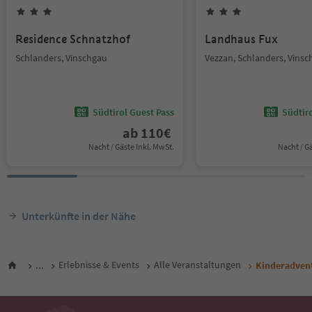
Residence Schnatzhof
Landhaus Fux
Schlanders, Vinschgau
Vezzan, Schlanders, Vins
Südtirol Guest Pass
Südtir
ab
110
€
Nacht / Gäste Inkl. MwSt.
Nacht / G
Unterkünfte in der Nähe
...
Erlebnisse & Events
Alle Veranstaltungen
Kinderadvent