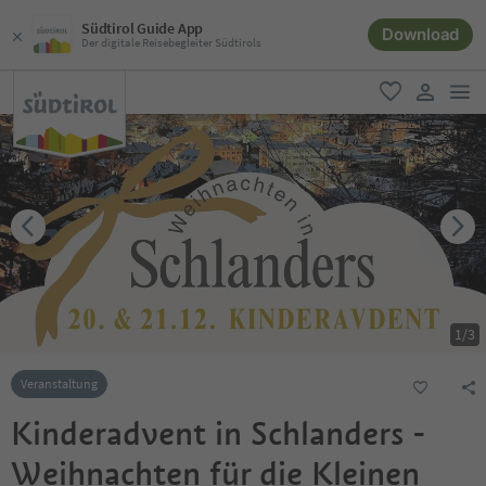
Südtirol Guide App
Download
Der digitale Reisebegleiter Südtirols
men
favorit
user lin
1
/
3
Veranstaltung
Kinderadvent in Schlanders -
Weihnachten für die Kleinen