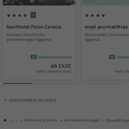
1
/
20
S
Sporthotel Passo Carezza
engel gourmet&spa
Karersee, Welschnofen,
Welschnofen, Dolomitenr
Dolomitenregion Eggental
Eggental
Südtirol Guest Pass
Südtir
ab
152
€
Nacht / Gäste Inkl. MwSt.
Nacht / G
Unterkünfte in der Nähe
...
Erlebnisse & Events
Alle Veranstaltungen
CleanUP Days