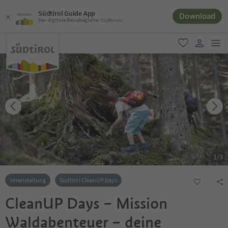
Südtirol Guide App
Download
Der digitale Reisebegleiter Südtirols
men
favorit
user lin
1
/
3
Veranstaltung
Südtirol CleanUP Days
CleanUP Days – Mission
Waldabenteuer – deine