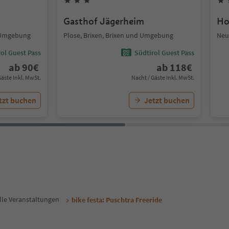
Gasthof Jägerheim
Ho
d Umgebung
Plose, Brixen, Brixen und Umgebung
Neu
ol Guest Pass
Südtirol Guest Pass
ab
90
€
ab
118
€
Gäste Inkl. MwSt.
Nacht / Gäste Inkl. MwSt.
tzt buchen
Jetzt buchen
lle Veranstaltungen
bike festa: Puschtra Freeride