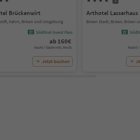
S
tel Brückenwirt
Arthotel Lasserhaus
stift, Vahrn, Brixen und Umgebung
Brixen Stadt, Brixen, Brixe
Südtirol Guest Pass
Südti
ab
160
€
Nacht / Gäste Inkl. MwSt.
Nacht /
Jetzt buchen
J