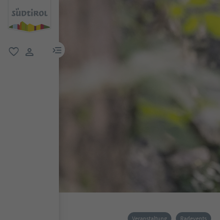
menu link
favorit
user link
Veranstaltung
Radevents