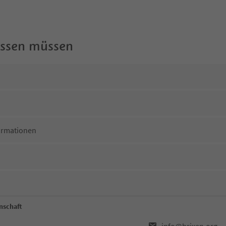
wissen müssen
ormationen
nschaft