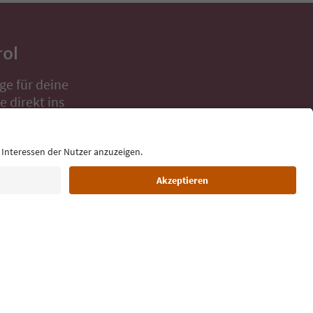
rol
ge für deine
 direkt ins