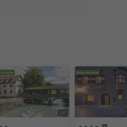
e buchbar
Online buchbar
1
/
27