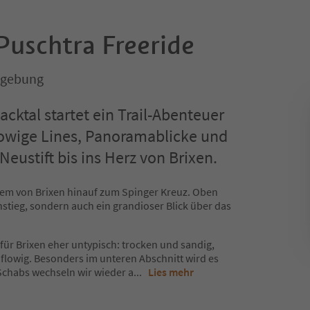
 Puschtra Freeride
mgebung
cktal startet ein Trail-Abenteuer
flowige Lines, Panoramablicke und
eustift bis ins Herz von Brixen.
uem von Brixen hinauf zum Spinger Kreuz. Oben
instieg, sondern auch ein grandioser Blick über das
h für Brixen eher untypisch: trocken und sandig,
g flowig. Besonders im unteren Abschnitt wird es
 Schabs wechseln wir wieder a
...
Lies mehr