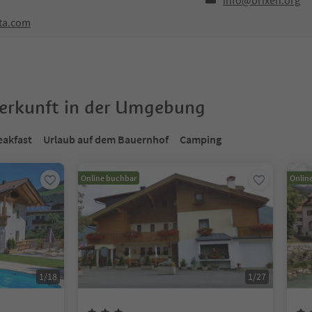
info@brixen.org
sta.com
terkunft in der Umgebung
eakfast
Urlaub auf dem Bauernhof
Camping
Online buchbar
Onlin
1
/
18
1
/
27