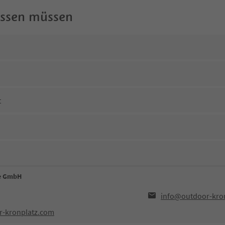
wissen müssen
t
ce GmbH
info@outdoor-kro
r-kronplatz.com