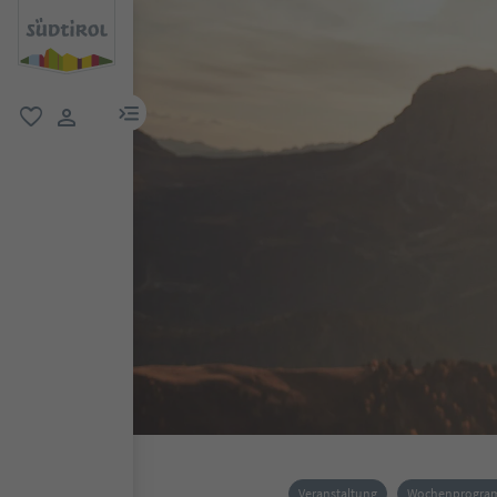
menu link
favorit
user link
Veranstaltung
Wochenprogr