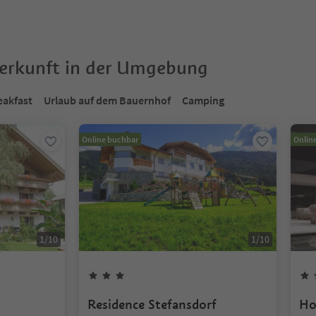
terkunft in der Umgebung
eakfast
Urlaub auf dem Bauernhof
Camping
Online buchbar
Onlin
1
/
10
1
/
10
Residence Stefansdorf
Ho