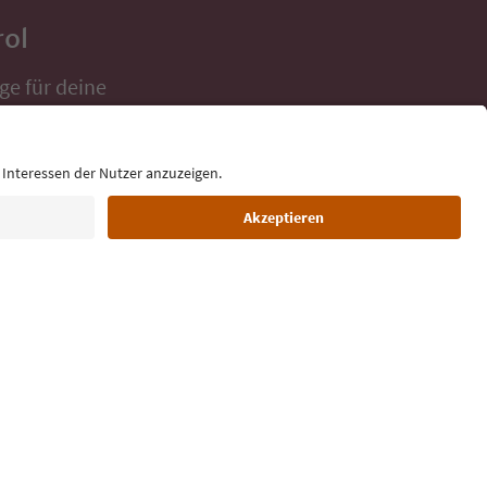
rol
ge für deine
 direkt ins