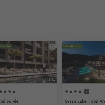
e buchbar
Online buchbar
1
/
31
S
tel Solvie
Green Lake Hotel We