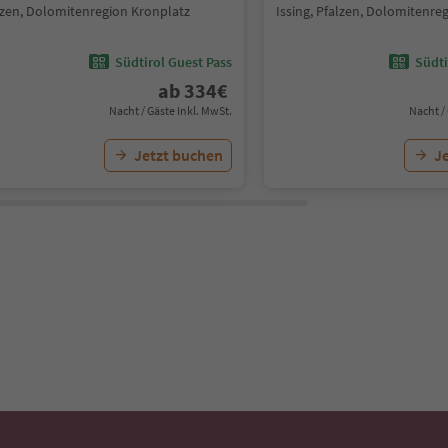
lzen, Dolomitenregion Kronplatz
Issing, Pfalzen, Dolomitenre
Südtirol Guest Pass
Südti
ab
334
€
Nacht / Gäste Inkl. MwSt.
Nacht /
Jetzt buchen
J