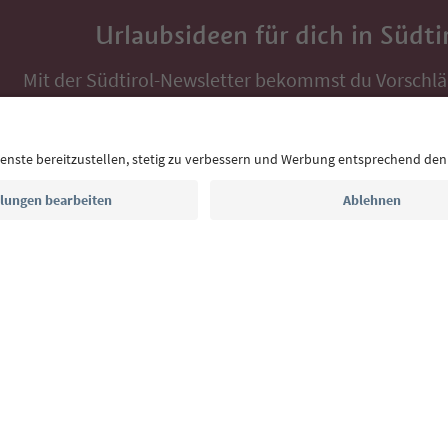
Urlaubsideen für dich in Südti
Mit der Südtirol-Newsletter bekommst du Vorschlä
Auszeit, Veranstaltungs-Tipps und typische Rezepte
Postfach.
E-Mail Adresse
Jetzt anmelden