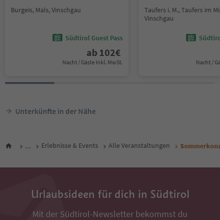
Burgeis, Mals, Vinschgau
Taufers i. M., Taufers im M
Vinschgau
Südtirol Guest Pass
Südtir
ab
102
€
Nacht / Gäste Inkl. MwSt.
Nacht / G
Unterkünfte in der Nähe
...
Erlebnisse & Events
Alle Veranstaltungen
Sommerkonze
Urlaubsideen für dich in Südtirol
Mit der Südtirol-Newsletter bekommst du