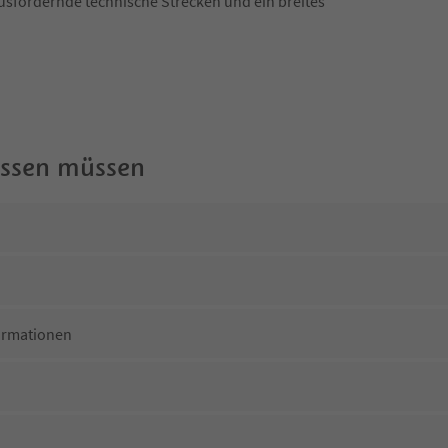
rausfordernde technische Strecken und ein breites
wissen müssen
ormationen