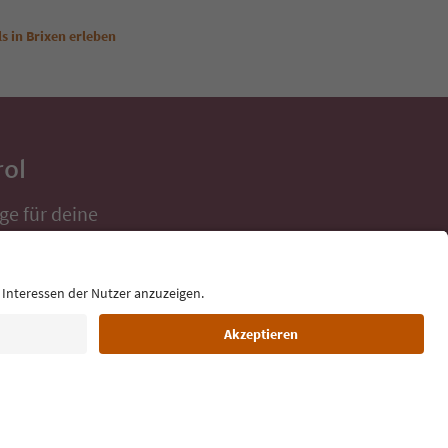
ls in Brixen erleben
rol
ge für deine
 direkt ins