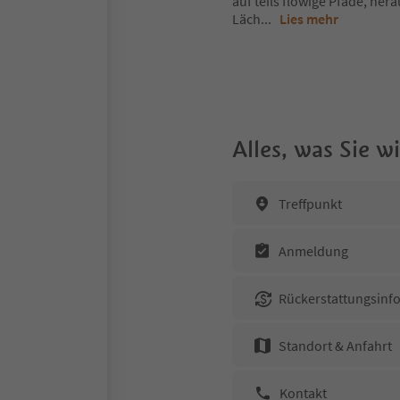
auf teils flowige Pfade, he
Läch
...
Lies mehr
Alles, was Sie 
Treffpunkt
Anmeldung
Rückerstattungsinf
Standort & Anfahrt
Kontakt