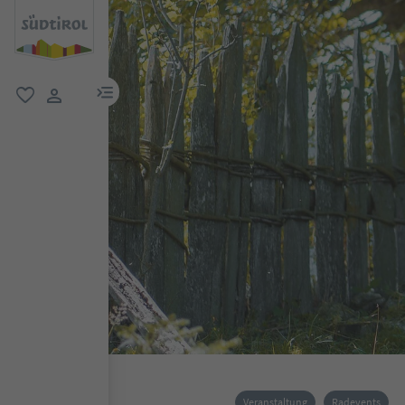
menu link
favorit
user link
Veranstaltung
Radevents