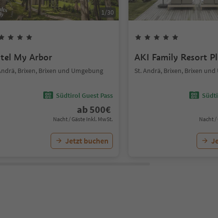
1
/
30
tel My Arbor
AKI Family Resort P
 Andrä, Brixen, Brixen und Umgebung
St. Andrä, Brixen, Brixen u
Südtirol Guest Pass
Südti
ab
500
€
Nacht / Gäste Inkl. MwSt.
Nacht /
Jetzt buchen
J