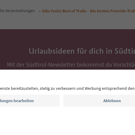
lle Veranstaltungen
bike festa: Best of Trails – Die besten Freeride-Trai
Urlaubsideen für dich in Südti
Mit der Südtirol-Newsletter bekommst du Vorschlä
Auszeit, Veranstaltungs-Tipps und typische Rezepte
Postfach.
E-Mail Adresse
Jetzt anmelden