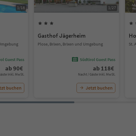
1
/
18
1
/
27
Gasthof Jägerheim
Ho
d Umgebung
Plose, Brixen, Brixen und Umgebung
St.
ol Guest Pass
Südtirol Guest Pass
ab
90
€
ab
118
€
Gäste Inkl. MwSt.
Nacht / Gäste Inkl. MwSt.
tzt buchen
Jetzt buchen