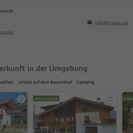
nschaft
info@brixen.org
sta.com
terkunft in der Umgebung
eakfast
Urlaub auf dem Bauernhof
Camping
Online buchbar
Onlin