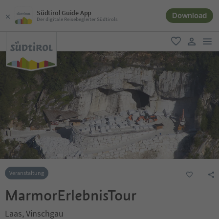
Südtirol Guide App
Download
Der digitale Reisebegleiter Südtirols
men
favorit
user lin
Veranstaltung
MarmorErlebnisTour
Laas, Vinschgau