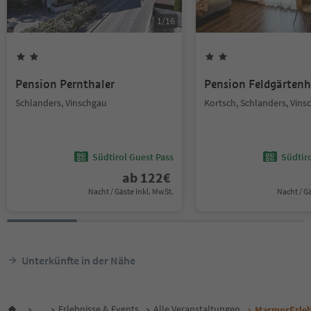
1
/
16
Pension Pernthaler
Pension Feldgärtenh
Schlanders, Vinschgau
Kortsch, Schlanders, Vins
Südtirol Guest Pass
Südtir
ab
122
€
Nacht / Gäste Inkl. MwSt.
Nacht / G
Unterkünfte in der Nähe
...
Erlebnisse & Events
Alle Veranstaltungen
MarmorErleb