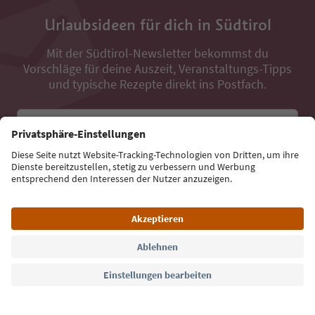
Urlaubsideen für dich in Südtirol
Mit der Südtirol-Newsletter bekommst du
Vorschläge für deine Auszeit, Veranstaltungs-Tipps
und typische Rezepte direkt ins Postfach.
E-Mail Adresse
Jetzt anmelden