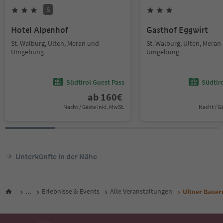
S
Hotel Alpenhof
Gasthof Eggwirt
St. Walburg, Ulten, Meran und
St. Walburg, Ulten, Meran
Umgebung
Umgebung
Südtirol Guest Pass
Südtir
ab
160
€
Nacht / Gäste Inkl. MwSt.
Nacht / G
Unterkünfte in der Nähe
...
Erlebnisse & Events
Alle Veranstaltungen
Ultner Bauer