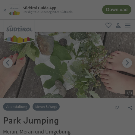
Südtirol Guide App
Download
Der digitale Reisebegleiter Südtirols
men
favorit
user lin
1
/
3
Veranstaltung
Meran BeWegt
Park Jumping
Meran, Meran und Umgebung