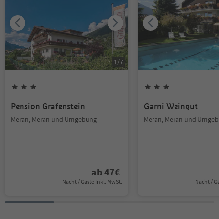
1
/
7
Pension Grafenstein
Garni Weingut
Meran, Meran und Umgebung
Meran, Meran und Umge
ab
47
€
Nacht / Gäste Inkl. MwSt.
Nacht / G