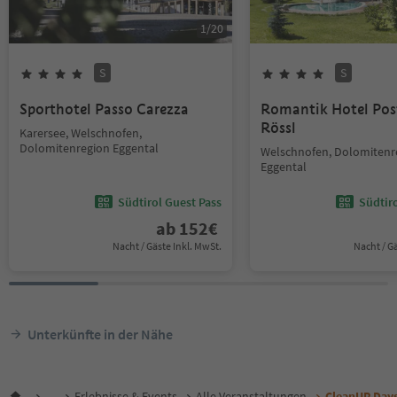
1
/
20
S
S
Sporthotel Passo Carezza
Romantik Hotel Pos
Rössl
Karersee, Welschnofen,
Dolomitenregion Eggental
Welschnofen, Dolomitenr
Eggental
Südtirol Guest Pass
Südtir
ab
152
€
Nacht / Gäste Inkl. MwSt.
Nacht / G
Unterkünfte in der Nähe
...
Erlebnisse & Events
Alle Veranstaltungen
CleanUP Day