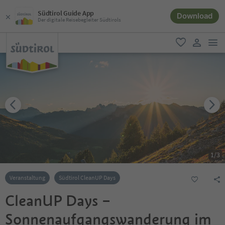
Südtirol Guide App
Download
Der digitale Reisebegleiter Südtirols
men
favorit
user lin
1
/
3
Veranstaltung
Südtirol CleanUP Days
CleanUP Days –
Sonnenaufgangswanderung im