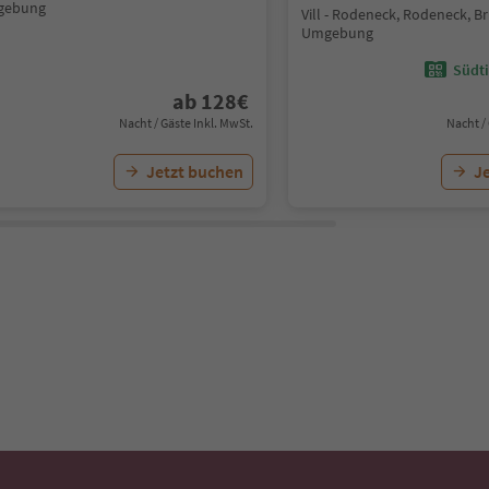
gebung
Vill - Rodeneck, Rodeneck, B
Umgebung
Südti
ab
128
€
Nacht / Gäste Inkl. MwSt.
Nacht /
Jetzt buchen
J