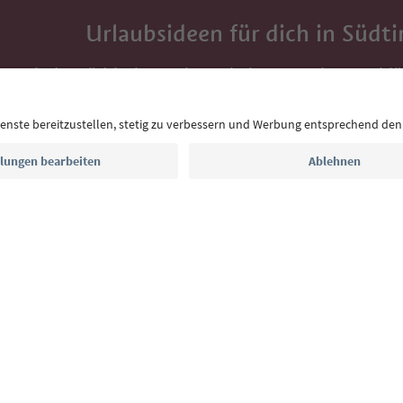
Urlaubsideen für dich in Südti
Mit der Südtirol-Newsletter bekommst du Vorschlä
Auszeit, Veranstaltungs-Tipps und typische Rezepte
Postfach.
E-Mail Adresse
Jetzt anmelden