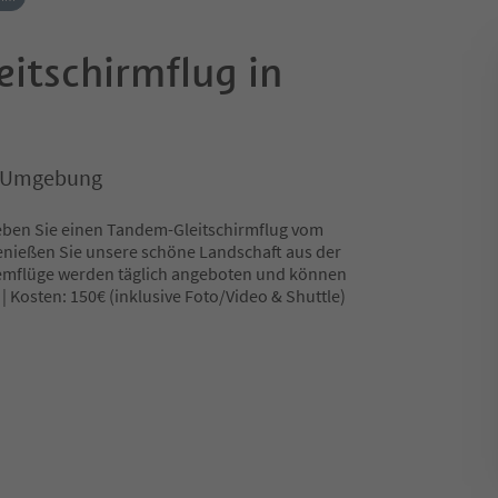
itschirmflug in
d Umgebung
leben Sie einen Tandem-Gleitschirmflug vom
enießen Sie unsere schöne Landschaft aus der
demflüge werden täglich angeboten und können
| Kosten: 150€ (inklusive Foto/Video & Shuttle)