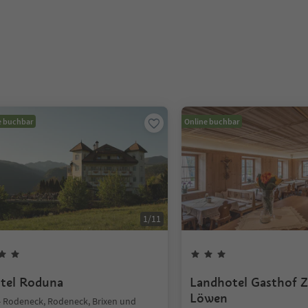
e buchbar
Online buchbar
1
/
11
tel Roduna
Landhotel Gasthof 
Löwen
 - Rodeneck, Rodeneck, Brixen und