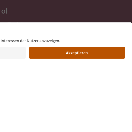
rol
ge für deine
 direkt ins