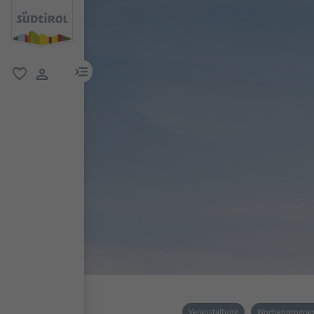
menu link
favorit
user link
Veranstaltung
Wochenprogr