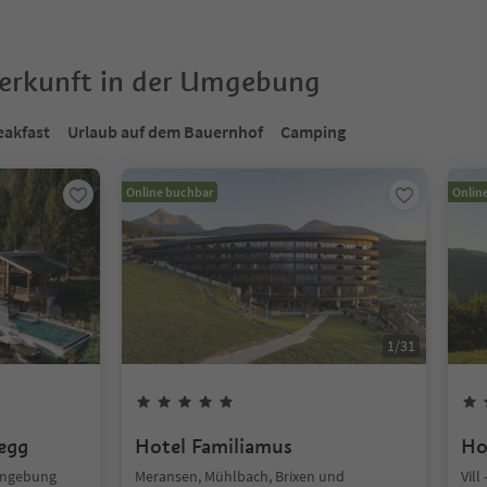
terkunft in der Umgebung
eakfast
Urlaub auf dem Bauernhof
Camping
Online buchbar
Onlin
1
/
31
segg
Hotel Familiamus
Ho
Umgebung
Meransen, Mühlbach, Brixen und
Vill