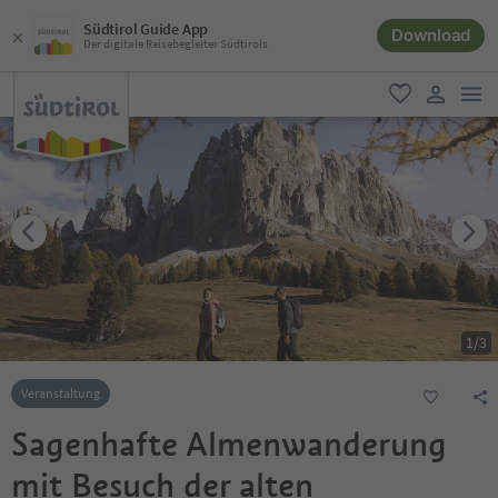
Südtirol Guide App
Download
Der digitale Reisebegleiter Südtirols
men
favorit
user lin
1
/
3
Veranstaltung
Sagenhafte Almenwanderung
mit Besuch der alten