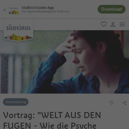
Südtirol Guide App
Download
Der digitale Reisebegleiter Südtirols
men
favorit
user lin
Veranstaltung
Vortrag: "WELT AUS DEN
FUGEN - Wie die Psyche