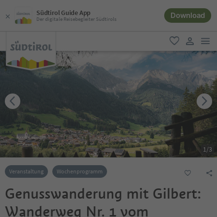
Südtirol Guide App
Download
Der digitale Reisebegleiter Südtirols
men
favorit
user lin
1
/
3
Veranstaltung
Wochenprogramm
Genusswanderung mit Gilbert:
Wanderweg Nr. 1 vom