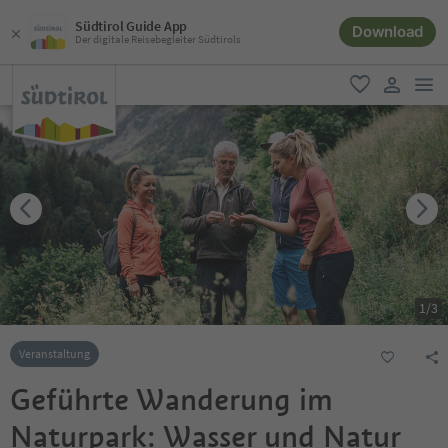
Südtirol Guide App
Download
Der digitale Reisebegleiter Südtirols
men
favorit
user lin
1
/
3
Veranstaltung
Geführte Wanderung im
Naturpark: Wasser und Natur