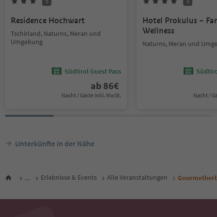
S
S
Residence Hochwart
Hotel Prokulus – Fa
Wellness
Tschirland, Naturns, Meran und
Umgebung
Naturns, Meran und Umg
Südtirol Guest Pass
Südtir
ab
86
€
Nacht / Gäste Inkl. MwSt.
Nacht / G
Unterkünfte in der Nähe
...
Erlebnisse & Events
Alle Veranstaltungen
Gourmetherbs