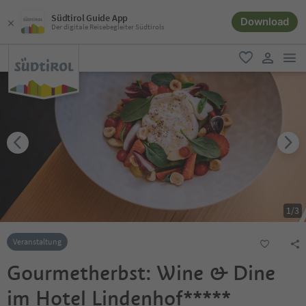
Südtirol Guide App
Download
Der digitale Reisebegleiter Südtirols
men
favorit
user lin
1
/
3
Veranstaltung
Gourmetherbst: Wine & Dine
im Hotel Lindenhof*****