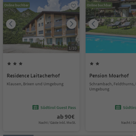
Online buchbar
Online buchbar
1
/
10
Residence Laitacherhof
Pension Moarhof
Klausen, Brixen und Umgebung
Schrambach, Feldthurns, 
Umgebung
Südtirol Guest Pass
Südtir
ab
90
€
Nacht / Gäste Inkl. MwSt.
Nacht / G