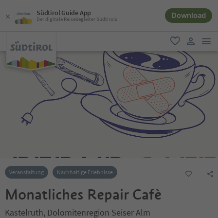
Südtirol Guide App
Download
Der digitale Reisebegleiter Südtirols
men
favorit
user lin
Veranstaltung
Nachhaltige Erlebnisse
Monatliches Repair Cafè
Kastelruth, Dolomitenregion Seiser Alm