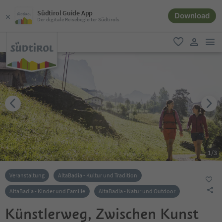
Südtirol Guide App
Download
Der digitale Reisebegleiter Südtirols
men
favorit
user lin
1
/
3
Veranstaltung
AltaBadia - Kultur und Tradition
AltaBadia - Kinder und Familie
AltaBadia - Natur und Outdoor
Künstlerweg, Zwischen Kunst