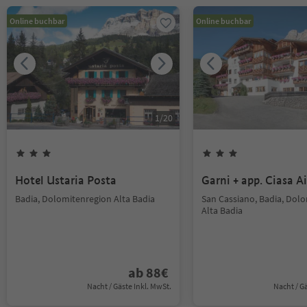
Online buchbar
Online buchbar
1
/
20
Hotel Ustaria Posta
Garni + app. Ciasa Ai
Badia, Dolomitenregion Alta Badia
San Cassiano, Badia, Dol
Alta Badia
ab
88
€
Nacht / Gäste Inkl. MwSt.
Nacht / G