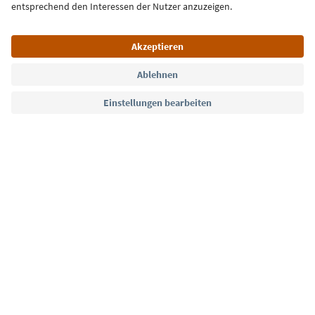
Jetzt anmelden
Sprache: Deutsch
Südtirol Guide App
FAQ
Kontakt
Presse
MICE
Datenschutzerklärung
AGB
Impressum
Cookie Policy
Film commission
Über uns