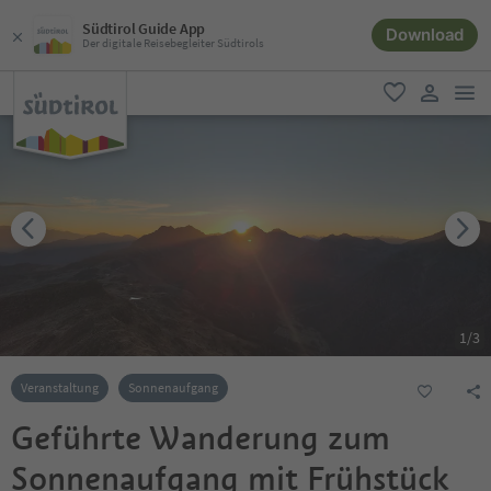
Südtirol Guide App
Download
Der digitale Reisebegleiter Südtirols
men
favorit
user lin
1
/
3
Veranstaltung
Sonnenaufgang
Geführte Wanderung zum
Sonnenaufgang mit Frühstück