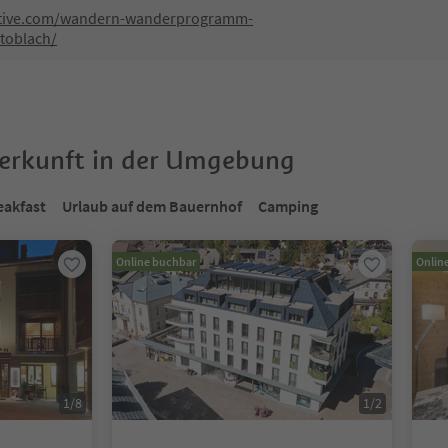
ctive.com/wandern-wanderprogramm-
toblach/
terkunft in der Umgebung
eakfast
Urlaub auf dem Bauernhof
Camping
Online buchbar
Onlin
1
/
8
1
/
2