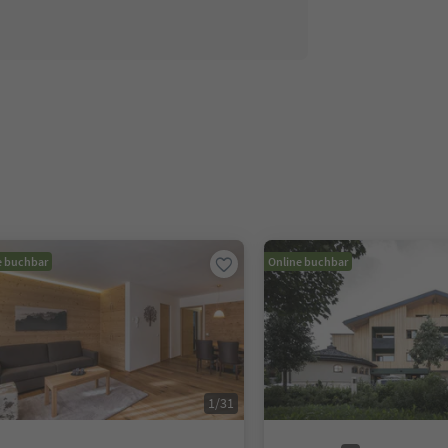
e buchbar
Online buchbar
1
/
31