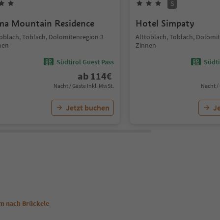
S
ma Mountain Residence
Hotel Simpaty
toblach, Toblach, Dolomitenregion 3
Alttoblach, Toblach, Dolomi
nen
Zinnen
Südtirol Guest Pass
Südti
ab
114
€
Nacht / Gäste Inkl. MwSt.
Nacht /
Jetzt buchen
J
lm nach Brückele