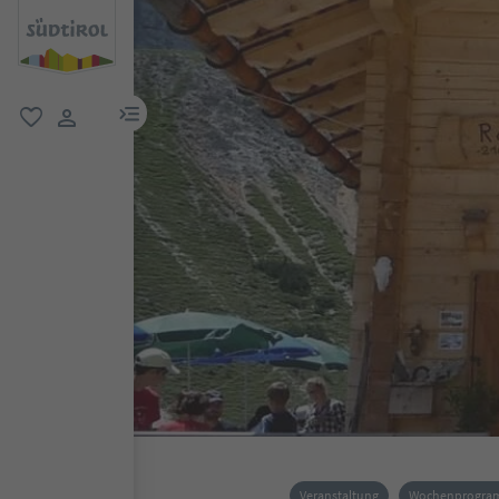
menu link
favorit
user link
Veranstaltung
Wochenprogr