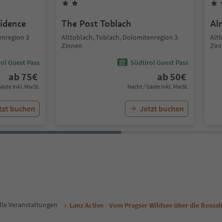
idence
The Post Toblach
Al
enregion 3
Alttoblach, Toblach, Dolomitenregion 3
Alt
Zinnen
Zin
ol Guest Pass
Südtirol Guest Pass
ab
75
€
ab
50
€
Gäste Inkl. MwSt.
Nacht / Gäste Inkl. MwSt.
tzt buchen
Jetzt buchen
lle Veranstaltungen
Lanz Active - Vom Pragser Wildsee über die Rossa