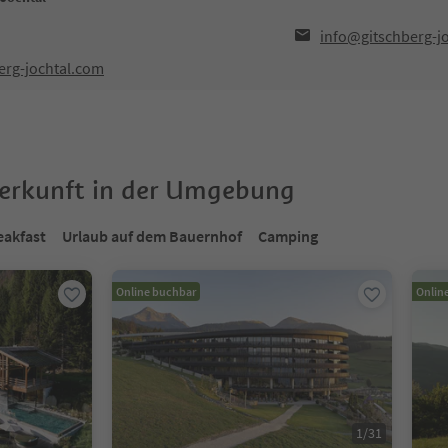
info@gitschberg-j
erg-jochtal.com
terkunft in der Umgebung
eakfast
Urlaub auf dem Bauernhof
Camping
Online buchbar
Onlin
1
/
31