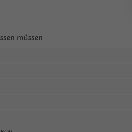
wissen müssen
t
 Jochtal