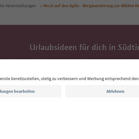
lle Veranstaltungen
Hoch auf den Spitz - Bergwanderung zur Wilden Kre
Urlaubsideen für dich in Südti
Mit der Südtirol-Newsletter bekommst du Vorschlä
Auszeit, Veranstaltungs-Tipps und typische Rezepte
Postfach.
E-Mail Adresse
Jetzt anmelden