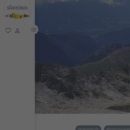
menu link
favorit
user link
Veranstaltung
Wochenprogr