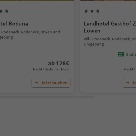
tel Roduna
Landhotel Gasthof 
Löwen
 - Rodeneck, Rodeneck, Brixen und
gebung
Vill - Rodeneck, Rodeneck, B
Umgebung
Südti
ab
128
€
Nacht / Gäste Inkl. MwSt.
Nacht /
Jetzt buchen
J