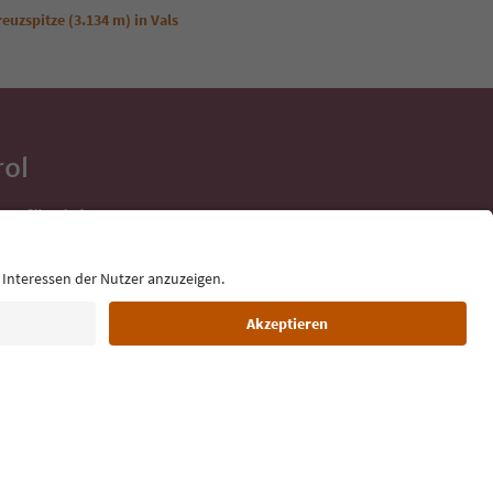
uzspitze (3.134 m) in Vals
rol
ge für deine
 direkt ins