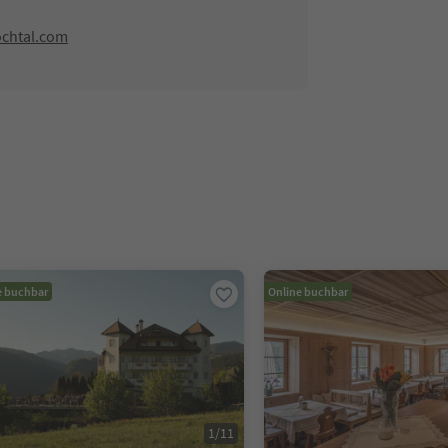
ochtal.com
e buchbar
Online buchbar
1
/
11