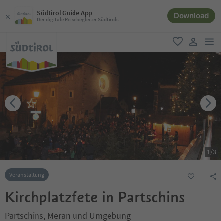
Südtirol Guide App
Download
Der digitale Reisebegleiter Südtirols
men
favorit
user lin
1
/
3
Veranstaltung
Kirchplatzfete in Partschins
Partschins, Meran und Umgebung