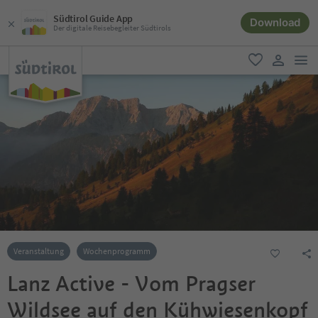
Südtirol Guide App
Download
Der digitale Reisebegleiter Südtirols
men
favorit
user lin
Veranstaltung
Wochenprogramm
Lanz Active - Vom Pragser
Wildsee auf den Kühwiesenkopf