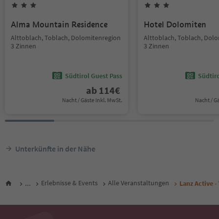
Alma Mountain Residence
Hotel Dolomiten
Alttoblach, Toblach, Dolomitenregion
Alttoblach, Toblach, Dol
3 Zinnen
3 Zinnen
Südtirol Guest Pass
Südtir
ab
114
€
Nacht / Gäste Inkl. MwSt.
Nacht / G
Unterkünfte in der Nähe
...
Erlebnisse & Events
Alle Veranstaltungen
Lanz Active 