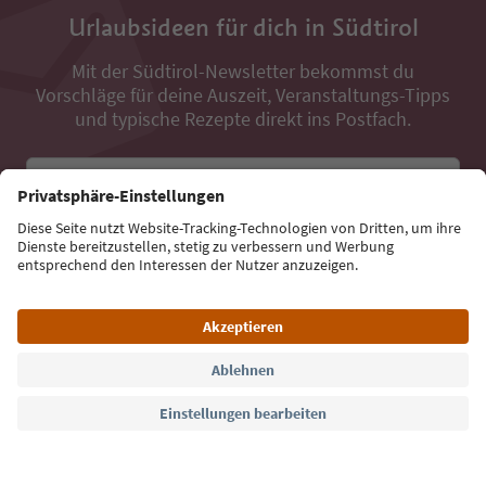
Urlaubsideen für dich in Südtirol
Mit der Südtirol-Newsletter bekommst du
Vorschläge für deine Auszeit, Veranstaltungs-Tipps
und typische Rezepte direkt ins Postfach.
E-Mail Adresse
Jetzt anmelden