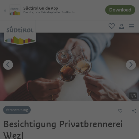
Südtirol Guide App
Download
Der digitale Reisebegleiter Südtirols
men
favorit
user lin
1
/
3
Veranstaltung
Besichtigung Privatbrennerei
Wezl