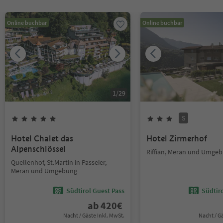
Online buchbar
Online buchbar
1
/
29
S
Hotel Chalet das
Hotel Zirmerhof
Alpenschlössel
Riffian, Meran und Umge
Quellenhof, St.Martin in Passeier,
Meran und Umgebung
Südtirol Guest Pass
Südtir
ab
420
€
Nacht / Gäste Inkl. MwSt.
Nacht / G