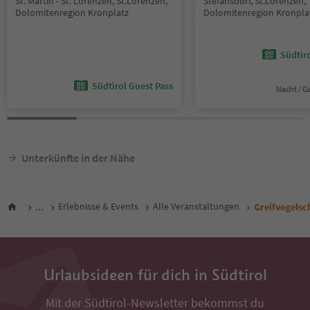
St. Martin - St. Lorenzen, St.Lorenzen,
Stefansdorf, St.Lorenzen,
Dolomitenregion Kronplatz
Dolomitenregion Kronpla
Südtir
Südtirol Guest Pass
Nacht / G
Unterkünfte in der Nähe
...
Erlebnisse & Events
Alle Veranstaltungen
Greifvogelsc
Urlaubsideen für dich in Südtirol
Mit der Südtirol-Newsletter bekommst du