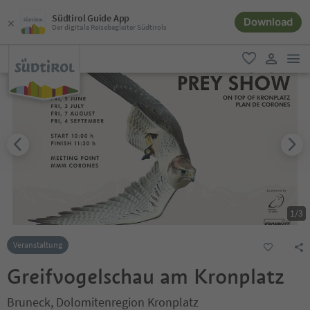
Südtirol Guide App
Download
Der digitale Reisebegleiter Südtirols
men
favorit
user lin
1
/
3
Veranstaltung
Greifvogelschau am Kronplatz
Bruneck, Dolomitenregion Kronplatz