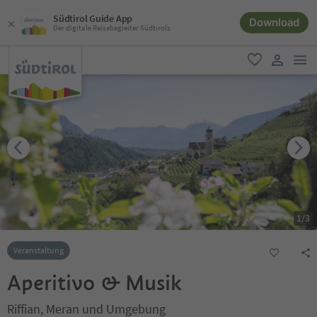
Südtirol Guide App
Download
Der digitale Reisebegleiter Südtirols
men
favorit
user lin
1
/
3
Veranstaltung
Aperitivo & Musik
Riffian, Meran und Umgebung