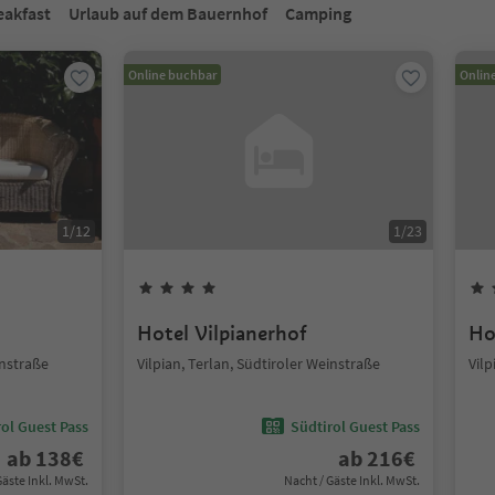
eakfast
Urlaub auf dem Bauernhof
Camping
Online buchbar
Onlin
1
/
12
1
/
23
Hotel Vilpianerhof
Ho
instraße
Vilpian, Terlan, Südtiroler Weinstraße
Vilp
ol Guest Pass
Südtirol Guest Pass
ab
138
€
ab
216
€
Gäste Inkl. MwSt.
Nacht / Gäste Inkl. MwSt.