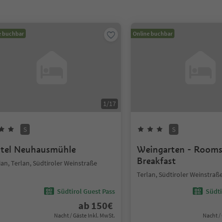
e buchbar
Online buchbar
1
/
17
S
S
tel Neuhausmühle
Weingarten - Room
Breakfast
ian, Terlan, Südtiroler Weinstraße
Terlan, Südtiroler Weinstraß
Südtirol Guest Pass
Südti
ab
150
€
Nacht / Gäste Inkl. MwSt.
Nacht /