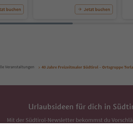
tzt buchen
Jetzt buchen
lle Veranstaltungen
40 Jahre Freizeitmaler Südtirol – Ortsgruppe Terl
Urlaubsideen für dich in Südti
Mit der Südtirol-Newsletter bekommst du Vorschlä
Auszeit, Veranstaltungs-Tipps und typische Rezepte