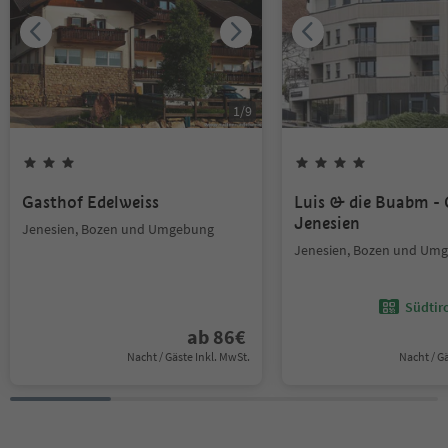
1
/
9
Gasthof Edelweiss
Luis & die Buabm -
Jenesien
Jenesien, Bozen und Umgebung
Jenesien, Bozen und Um
Südtir
ab
86
€
Nacht / Gäste Inkl. MwSt.
Nacht / G