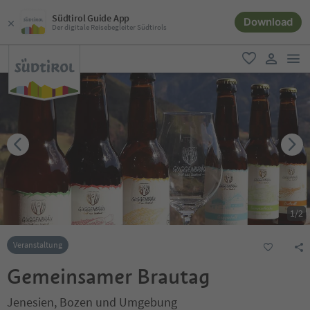
Südtirol Guide App
Download
Der digitale Reisebegleiter Südtirols
men
favorit
user lin
1
/
2
Veranstaltung
Gemeinsamer Brautag
Jenesien, Bozen und Umgebung