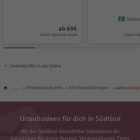
Südtir
ab
60
€
Nacht / Gäste Inkl. MwSt.
Nacht / G
Unterkünfte in der Nähe
...
Erlebnisse & Events
Alle Veranstaltungen
südtirol fest
Urlaubsideen für dich in Südtirol
Mit der Südtirol-Newsletter bekommst du
Vorschläge für deine Auszeit, Veranstaltungs-Tipps