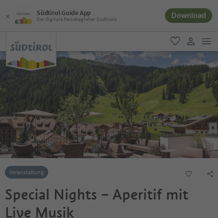
Südtirol Guide App
Download
Der digitale Reisebegleiter Südtirols
men
favorit
user lin
Veranstaltung
Special Nights – Aperitif mit
Live Musik