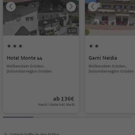
1
/
20
Hotel Monte 44
Garni Neidia
Wolkenstein Gröden,
Wolkenstein Gröden,
Dolomitenregion Gröden
Dolomitenregion Gröden
ab
136
€
Nacht / Gäste Inkl. MwSt.
Unterkünfte in der Nähe