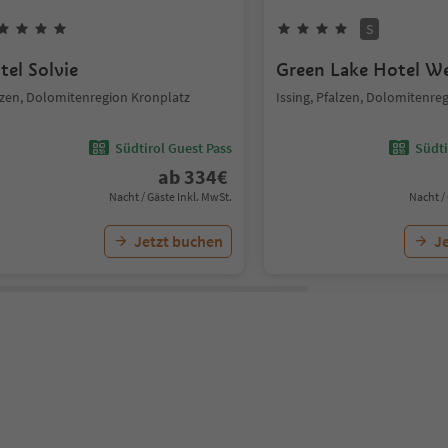
S
tel Solvie
Green Lake Hotel We
lzen, Dolomitenregion Kronplatz
Issing, Pfalzen, Dolomitenre
Südtirol Guest Pass
Südti
ab
334
€
Nacht / Gäste Inkl. MwSt.
Nacht /
Jetzt buchen
J