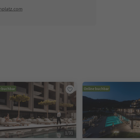
nplatz.com
e buchbar
Online buchbar
1
/
31