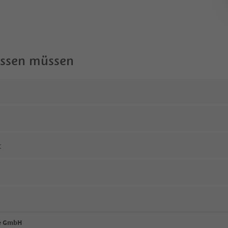
wissen müssen
t
ce GmbH