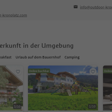
info@outdoor-kro
r-kronplatz.com
terkunft in der Umgebung
eakfast
Urlaub auf dem Bauernhof
Camping
Online buchbar
Onlin
1
/
10
1
/
10