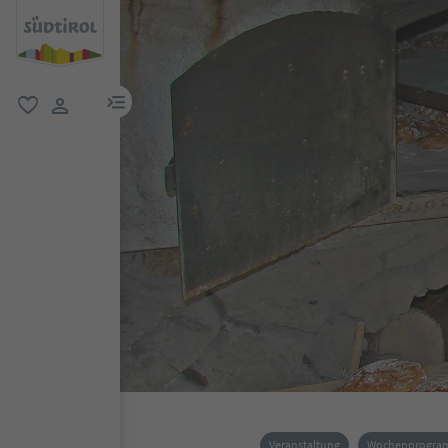
menu link
favorit
user link
Veranstaltung
Wochenprogr