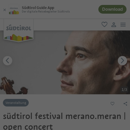
Südtirol Guide App
Download
Der digitale Reisebegleiter Südtirols
men
favorit
user lin
1
/
3
Veranstaltung
südtirol festival merano.meran |
open concert