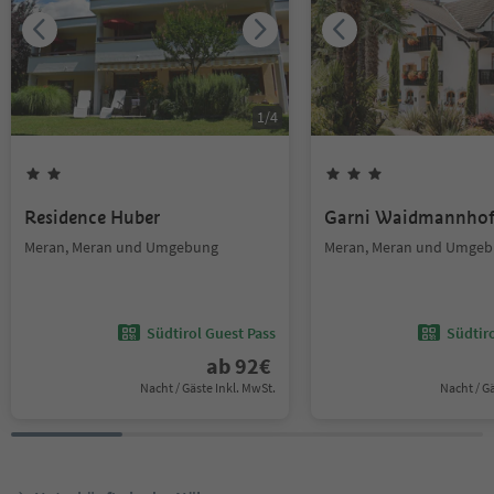
1
/
4
Residence Huber
Garni Waidmannho
Meran, Meran und Umgebung
Meran, Meran und Umge
Südtirol Guest Pass
Südtir
ab
92
€
Nacht / Gäste Inkl. MwSt.
Nacht / G