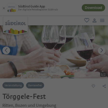
Südtirol Guide App
Download
Der digitale Reisebegleiter Südtirols
men
favorit
user lin
1
/
2
Veranstaltung
Barrierefrei
Törggele-Fest
Ritten, Bozen und Umgebung