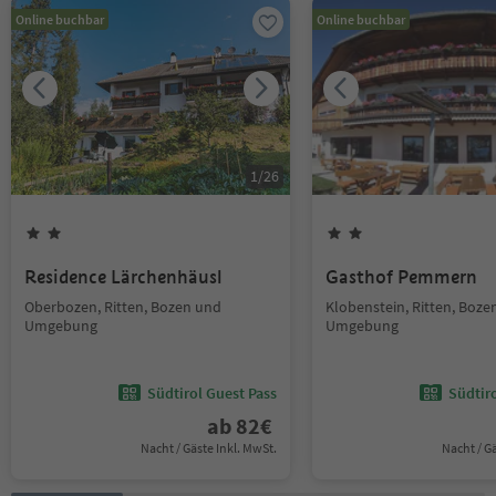
Online buchbar
Online buchbar
1
/
26
Residence Lärchenhäusl
Gasthof Pemmern
Oberbozen, Ritten, Bozen und
Klobenstein, Ritten, Boze
Umgebung
Umgebung
Südtirol Guest Pass
Südtir
ab
82
€
Nacht / Gäste Inkl. MwSt.
Nacht / G