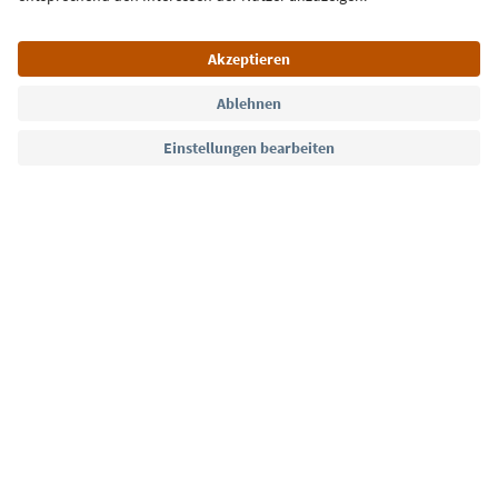
Sprache: Deutsch
Südtirol Guide App
FAQ
Kontakt
Presse
MICE
Datenschutzerklärung
AGB
Impressum
Cookie Policy
Film commission
Über uns