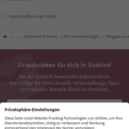
Unterkünfte in der Nähe
...
Erlebnisse & Events
Alle Veranstaltungen
Törggele-Fes
Urlaubsideen für dich in Südtirol
Mit der Südtirol-Newsletter bekommst du
Vorschläge für deine Auszeit, Veranstaltungs-Tipps
und typische Rezepte direkt ins Postfach.
E-Mail Adresse
Jetzt anmelden