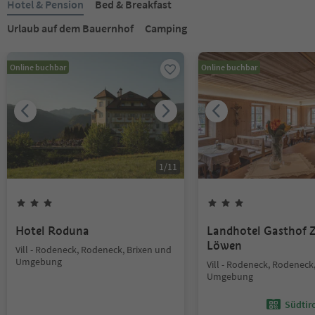
Hotel & Pension
Bed & Breakfast
Urlaub auf dem Bauernhof
Camping
Online buchbar
Online buchbar
1
/
11
Hotel Roduna
Landhotel Gasthof
Löwen
Vill - Rodeneck, Rodeneck, Brixen und
Umgebung
Vill - Rodeneck, Rodeneck
Umgebung
Südtir