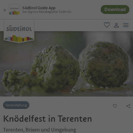
Südtirol Guide App
Download
Der digitale Reisebegleiter Südtirols
men
favorit
user lin
Veranstaltung
Knödelfest in Terenten
Terenten, Brixen und Umgebung